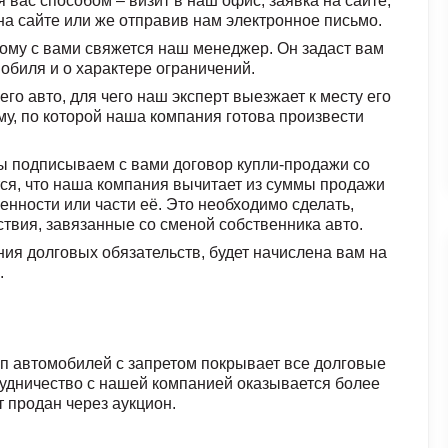
вас способом – визит в наш офис, заявка на сайте,
на сайте или же отправив нам электронное письмо.
рому с вами свяжется наш менеджер. Он задаст вам
обиля и о характере ограничений.
о авто, для чего наш эксперт выезжает к месту его
му, по которой наша компания готова произвести
мы подписываем с вами договор купли-продажи со
ся, что наша компания вычитает из суммы продажи
нности или части её. Это необходимо сделать,
ствия, завязанные со сменой собственника авто.
ия долговых обязательств, будет начислена вам на
.
куп автомобилей с запретом покрывает все долговые
рудничество с нашей компанией оказывается более
 продан через аукцион.